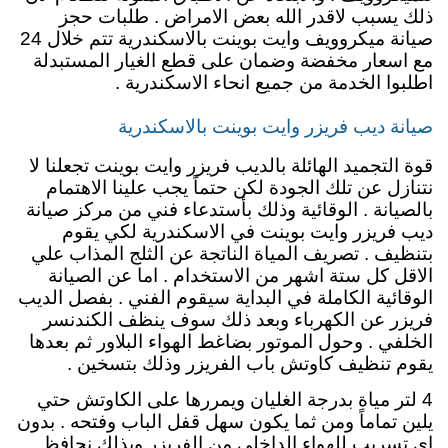
ذلك يسبب لاقدر الله بعض الامراض . طلبات حجز
صيانة ميكروويف وايت بوينت بالاسكندرية تتم خلال 24
مع اسعار مخفضة وضمان على قطع الغيار المستبدلة
اطلبوا الخدمة من جميع انحاء الاسكندرية .
صيانة ديب فريزر وايت بوينت بالاسكندرية
قوة التجميد الهائلة بالديب فريزر وايت بوينت تجعلنا لا
نتنازل عن تلك الجودة لكن حتماً يجب علينا الاهتمام
بالصيانة . الوقائية وذلك بأستدعاء فني من مركز صيانة
ديب فريزر وايت بوينت في الاسكندرية لكي يقوم
بتنظيف . تصريف المياة الناتجة عن الثلج المذاب علي
الاقل كل ستة اشهر من الاستخدام . اما عن الصيانة
الوقائية الكاملة في البداية سيقوم الفني . بفصل الديب
فريزر عن الكهرباء وبعد ذلك سوف ينظف الكندنسر
الخلفي . وحول الموتور بضاغط الهواء البلاور ثم بعدها
يقوم تنظيف كاوتش باب الفريزر وذلك بتسخين .
4 لتر مياة بدرجة الغليان ويمررها على الكاوتش حتي
يلين تماماً ومن ثما يكون سهل قفل الباب وفتحه . بدون
اي تسريب للهواء الداخلي من الفريزر وبذلك نحافظ