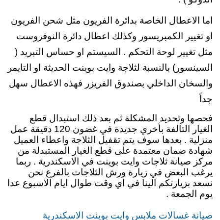
اما الاعطال الخاصة بدائرة الفريون مثل شحن الفريون
او تغيير الكمبريسور وكذلك اعطال دائرة النوفروست
مثل تغيير لوحة التحكم . السيستم او حساس التبريد (
السينسور) بالنسبة لثلاجة وايت بوينت الحديثة او التايمر
والسخان الداخلي بصندوق الفريزر فهذه الاعطال سهل
جداً
فحصها وتحديد المشكلة ثم بعد ذلك استبدال قطع
الغيار التالفة بأخري جديدة في غضون 120 دقيقة عمل
منزلية . بعدها سوف يتم تقفيل الثلاجة واعطاء العميل
شهادة ضمان معتمدة على قطع الغيار المستبدلة من
مركز صيانة ثلاجات وايت بوينت في الاسكندرية . ربما
يرغب البعض في زيارة ورش الثلاجات بالفرع نحن
نسعد بزيارتكم الينا في اي وقت طوال ايام الاسبوع عدا
يوم الجمعة .
صيانة غسالات ملابس وايت بوينت الاسكندرية