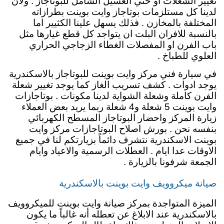
تغيير الشعلات او حتي الغسيل الشامل للبوتاجاز . ولأن
لدينا كل مستلزمات بوتاجاز وايت بوينت بطرازاته
المختلفة بالمخازن . فذلك يسهل علينا الكثيير اما
بالنسبة للافران البلت ان يتواجد كل قطع غيارها مثل
باب الفرن او المفصلات الغطاء الزجاجي الحراري
العلوي للطباخ .
في سيارة فني مركز وايت بوينت للبوتاجاز بالاسكندرية
يوجد ادوات . كشف تسريب الغاز كما يوجد تغيير شعلة
الفرن كاملة وشعلة الشواية لدينا مكونات . بوتاجازات
وايت بوينت 5 شعلة و4 شعلة ربما يريد بعض العملاء
زيارة المركز واحضار البوتاجاز المسطح الكهربائي
بنفسه نحن . بورش اصلاح البوتاجازات مركز وايت
بوينت الاسكندرية نتشرف دائماً بزيارتكم لنا في جميع
الاوقات عدا ايام . العطلات الرسمية والاعياد وايام
الجمعة شرفونا بالزيارة .
صيانة ميكروويف وايت بوينت بالاسكندرية
الميزة المتواجدة بمركز صيانة وايت بوينت للميكروويف
بالاسكندرية عند الابلاغ عن تعطله أنه غالباً ما يكون