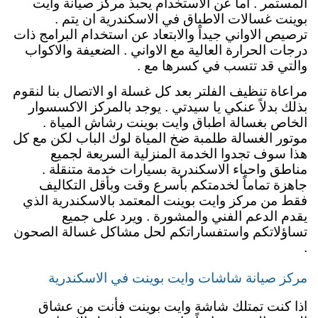
المستمر . اما عن الاستخدام يحبذ مركز صيانة وايت
بوينت غسالات الاطباق في الاسكندرية ان يتم .
ترصيص الاواني جيداً والابتعاد عن استخدام البرامج ذات
درجات الحرارة العالية مع الاواني . الضعيفة والاكواب
والتي قد تتسب في كسرها مع .
مراعاة تنظيف الفلتر بعد كل غسلة او الاتصال بنا لنقوم
بذلك بدلاً عنكي يا سيدتي . يوجد بالمركز الاكسسوار
الخاص بغسالة اطباق وايت بوينت رشاش المياة .
موتور الغسالة طلمبة ضخ المياة لوك الباب لكن مع كل
هذا سوف تجدوا الخدمة المنزلية السريعة لجميع
مناطق واحياء الاسكندرية بسيارات خدمة متنقلة .
جاهزة تماماً لخدمتكم بأسرع وقت وبأقل التكاليف
فقط من مركز وايت بوينت المعتمد بالاسكندرية الذي
يقدم الدعم الفني والمشورة . ويرد على جميع
تساؤلاتكم واستفساراتكم لحل مشاكل غسالة الصحون
.
مركز صيانة شاشات وايت بوينت في الاسكندرية
اذا كنت تمتلك شاشة وايت بوينت فأنت من عشاق