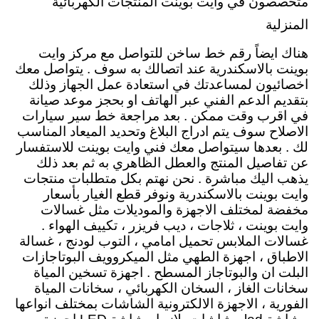
متخصصون في وايت بوينت المنتجات الكهربائية
المنزلية
هناك ايضاً رقم خط ساخن للتواصل مع مركز وايت
بوينت بالاسكندرية عند اتصالك به سوف . يتواصل معك
اخصائيون لمساعدتك في استعادة عمل الجهاز وذلك
بتقديم الدعم الفني عبر الهاتف او بحجز موعد صيانة
في اقرب وقت ممكن . بعد مراجعة خط سير سيارات
الاصلاح سوف يتم ادراج البلاغ وتحديد الميعاد المناسب
لك . بعدها سيتواصل معك فني وايت بوينت للاستفسار
عن تفاصيل المنتج والعطل الظاهري به ثم بعد ذلك
يذهب اليك مباشرة . نحن نهتم بكل متطلبات منتجات
وايت بوينت بالاسكندرية ونوفر قطع الغيار بأسعار
مخفضة لمختلف الاجهزة والموديلات مثل غسالات
وايت بوينت ، ثلاجات ، ديب فريزر ، تكييف الهواء .
غسالات الملابس تحميل امامي ، التوب لودنج ، غسالة
الاطباق ، اجهزة الطهي مثل الميكروويف البوتاجازات
البلت ان والبوتاجاز المسطح . اجهزة تسخين المياة
سخانات الغاز ، السخان الكهربائي ، سخانات المياة
الفورية ، الاجهزة الالكترونية الشاشات بمختلف انواعها