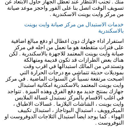
منك . تجنب الانتظار عند تعطل الجهاز حاول الابتعاد عن
تسويف الوقت اتصل بنا على الفور واحجز موعد صيانة
من مركز وايت بوينت الاسكندرية .
خدمات الاستبدال من مركز صيانة وايت بوينت
بالاسكندرية
استفرار اداء جهازك دون اعطال او دفع مبالغ اضافية
على فترات متقطعة هو ما نعمل من اجله في مركز
صيانة وايت بوينت المعتمد للاجهزة بالاسكندرية . لكن
هناك بعض الطرازات قد تكون قديمة ومتهالكة
وتستدعي من المالك استبدالها في اقرب وقت
بموديلات حديثة تتماشي مع درجات الحرارة التي
اصبحت مرتفعة نسبياً عن السنوات الماضية . في مركز
وايت بوينت المعتمد بالاسكندرية امكانية استبدال
جهازك بمنتج جديد مع دفع الفرق وهذه الميزة . تتواجد
في اغلب الاقسام بالمركز نستبدل غسالة الملابس
وايت بوينت ، الشاشات البلازما . غسالات الاطباق ،
الميكروويف ، استبدال البوتاجاز ، استبدال تكييف
الهواء . كما يوجد ايضاً استبدال الثلاجات الدوفروست او
النوفروست .