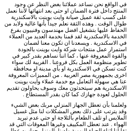
في الواقع نحن نساعد عملائنا بغض النظر عن وجود
المنتج داخل فترة الضمان او حتي بعد انتهائها لأننا نعمل
على كسب ثقة عميل صيانة وايت بوينت بالاسكندرية
طوال الوقت . وهذه الثقة نعلم جيداً بأنها غالية ولابد من
الحفاظ عليها بتشغيل افضل مهندسون وفنييون بفرع
الخدمة بالاسكندرية لقد قمنا بخدمة العديد من العملاء
في الاسكندرية . ويسعدنا ان تكون معنا لضمان
استمرار عمل منتجات شركة وايت بوينت بالجودة
والقوة المعروفة عنها ، كما اننا نساهم بقدر كبير في
تطوير منظومة العمل بكل فروعنا . القريبة لك سواء
كنت تسكن في الاسكندرية او بأي مدينة او محافظة
اخرى بجمهورية مصر العربية . من المميزات المعروفة
عنا هي سهولة التعامل مع خدمة عملاء وايت بوينت
الاسكندرية هم سيتحدثون معك وسوف يحاولون تقديم
الحلول لعودة جهازك كما كان بقدر المستطاع .
ولعلمنا بأن تعطل الجهاز المنزلي مربك بعض الشيء
وقد يترتب على ذلك بعض المشكلات لنا مثل غسيل
الملابس او تلف الطعام بالثلاجة او حتي عدم تبريد
الهواء . عند تعطل المكييف وغيرها المعوقات التي قد
تقابلنا اثناء الحياة اليومية ولدينا بالمنزل جهاز به عطل .