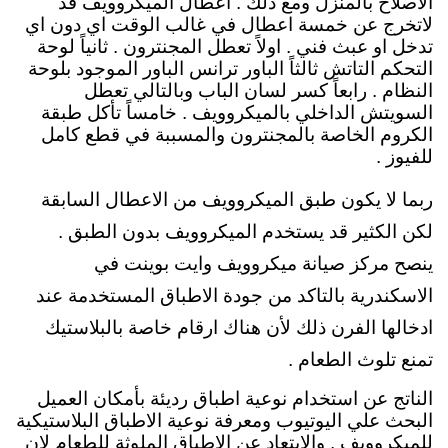
الاصلاح بالمنزل ومع ذلك . اعطال الميكروويف قد
لاتخرج عن خمسة اعطال في غالب الوقت اي دون اي
تدخل او عبث فني . اولاً تعطل المجنترون . ثانياً لوحة
التحكم التاتش ثالثاً الباور ترانس الباور الموجود بلوحة
النظام . رابعاً كسر لسان الباب وبالتالي تعطل
السويتش الداخلي بالميكروويف . خامساً تأكل طبقة
الكروم الخاصة بالمجنترون والمسببة في قطع كامل
للفيوز .
ربما لا يكون طبق الميكروويف من الاعطال السابقة
لكن الكثير قد يستخدم الميكروويف بدون الطبق .
ينصح مركز صيانة ميكروويف وايت بوينت في
الاسكندرية بالتاكد من جودة الاطباق المستخدمة عند
ادخالها الفرن ذلك لأن هناك ارقام خاصة بالبلاستيك
تمنع تلوث الطعام .
الناتج عن استخدام نوعية اطباق رديئة بأمكان العميل
البحث علي اليوتيوب ومعرفة نوعية الاطباق البلاستيكية
للميكروويف . والابتعاد عن الاطباق الملوثة للطعام لان