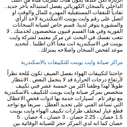
الداخلي بالسخان الكهربائي يفضل استبداله باَخر جديد .
تفادياً للنفقات المستقبلية المهدره للمال والوقت او
اتصل على رقم وايت بوينت الاسكندرية لأخذ الرأي
والمشورة يتوفر لدينا. قسم خاص لصيانة السخانات
الفورية وفي هذا القسم فنيون متخصصون لخدمتك . لا
تتعب نفسك في البحث عن مركز معتمد لشركة وايت
بوينت في الاسكندرية انت معنا الان اطلبنا . لتحديد
موعد لفحص السخان واصلاحه بمنزلك .
مراكز صيانة وايت بوينت للتكييفات بالاسكندرية
حاجتنا لتكييفات الهواء بفصل الصيف تكون مٌلحة نظراً
لأرتفاع درجات الحرارة قد لا يتحمل البعض . الانتظار
طويلاً لهذا وظفنا اكثر من خمسة عشر فني تكييف
متخصص بمركز صيانة وايت بوينت للتكييف بالاسكندرية
مع توفر تام . لسيارات خدمة بها ادوات فحص الاعطال
التي تساعد الفني على تحديد العطل . سريعاً مع تواجد
قطع غيار لمختلف طرازات تكييف الهواء وايت بوينت
1.5 حصان ، 2.25 حصان ، 3 حصان ، 4 حصان . 5
حصان كما انه لدي المركز حجز للصيانة الوقائية بين