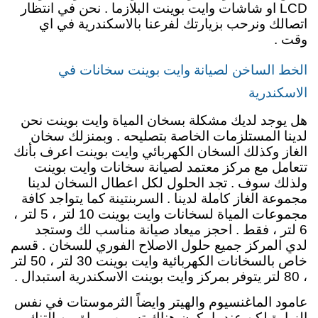
LCD او شاشات وايت بوينت البلازما . نحن في انتظار
اتصالك ونرحب بزيارتك لفرعنا بالاسكندرية في اي
وقت .
الخط الساخن لصيانة وايت بوينت سخانات في
الاسكندرية
هل يوجد لديك مشكلة بسخان المياة وايت بوينت نحن
لدينا المستلزمات الخاصة بتصليحه . وبمنزلك سخان
الغاز وكذلك السخان الكهربائي وايت بوينت اعرف بأنك
تتعامل مع مركز معتمد لصيانة سخانات وايت بوينت
ولذلك سوف . تجد الحلول لكل اعطال السخان لدينا
مجموعة الغاز كاملة لدينا . السربنتينة كما يتواجد كافة
مجموعات المياة لسخانات وايت بوينت 10 لتر ، 5 لتر ،
6 لتر ، فقط . احجز ميعاد صيانة مناسب لك وستجد
لدي المركز جميع حلول الاصلاح الفوري للسخان . قسم
خاص بالسخانات الكهربائية وايت بوينت 30 لتر ، 50 لتر
، 80 لتر يتوفر بمركز وايت بوينت الاسكندرية استبدال .
عامود الماغنسيوم والهيتر وايضاً الثرموستات في نفس
الزيارة لكن عندما يكون هناك تسريب مياة من التنك