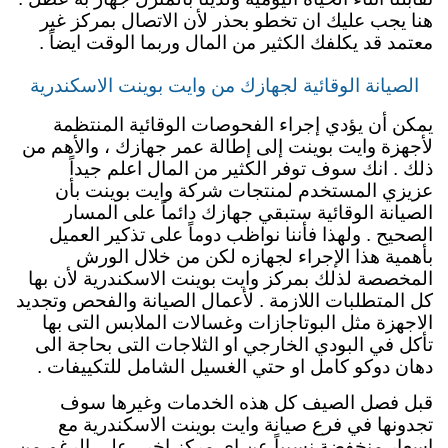
هنا يجب عليك ان تخطو بحذر لأن الاتصال بمركز غير
معتمد قد يكلفك الكثير من المال وربما الوقت ايضاً .
الصيانة الوقائية لجهازك من وايت بوينت الاسكندرية
يمكن أن يؤدي إجراء الفحوصات الوقائية المنتظمة
لأجهزة وايت بوينت إلى إطالة عمر جهازك ، والأهم من
ذلك . انك سوف توفر الكثير من المال اعلم جيداً
عزيزي المستخدم لمنتجات شركة وايت بوينت بأن
الصيانة الوقائية ستبقي جهازك دائماً
على المسار
الصحيح . ولهذا فأننا نواظب دوماً على تذكير العميل
بأهمية هذا الإجراء لجهازه لكن من خلال الورش
المخصصة لذلك بمركز وايت بوينت الاسكندرية لأن بها
كل المتطلبات اللازمة . لأعمال الصيانة والفحص وتجديد
الاجهزة مثل البوتاجازات وغسالات الملابس التى بها
تأكل في البودي الخارجي او الثلاجات التى بحاجة الى
دهان دوكو كامل او حتي الغسيل الشامل للتكييفات .
قبل فصل الصيف كل هذه الخدمات وغيرها سوف
تجدونها في فرع صيانة وايت بوينت الاسكندرية مع
اسعار منخفضة نسبياً عن اي مركز اخر . على الرغم من