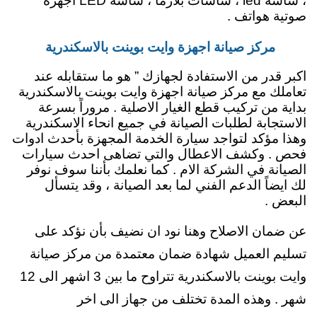
، شاشة led ، شاشات بلازما ، شاشة LED اجهزة
صوتية هواتف .
مركز صيانة اجهزة وايت بوينت بالاسكندرية
اكبر قدر من الاستفادة لجهازك ” هو ما ستقابله عند
تعاملك مع مركز صيانة اجهزة وايت بوينت بالاسكندرية
بداية من تركيب قطع الغيار الاصلية . مروراً بسرعة
الاستجابة لطلبات الصيانة في جميع انحاء الاسكندرية
وهذا مؤكد لتواجد سيارة الخدمة المجهزة بأحدث ادوات
فحص . وكشف الاعطال والتي تضاهى احدث سيارات
الصيانة في الشركة الام . كما نعلمك بأننا سوف نوفر
لك ايضاً الدعم الفني لما بعد الصيانة ، وقد يتسأل
البعض .
عن ضمان الاصلاح وهنا نود ان نضيف بأن نؤكد على
تسليم العميل شهادة ضمان معتمدة من مركز صيانة
وايت بوينت بالاسكندرية تتراوح ما بين 3 اشهر الى 12
شهر . وهذه المدة تختلف من جهاز الى اخر