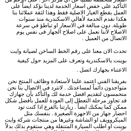
التأكيد على خفض اسعار الخدمة لدينا نؤكد ايضاً على
العمل بقطع الغيار الاصلية فقط وهذا لثقة عملائنا بنا
هكذا نقدم الخدمة لأهالي الاسكندرية منذ سنوات
طويلة. دون مبالغة في الاسعار او تباطؤ في سرعة
الاصلاح لأننا نعمل على اصلاح الجهاز فى نفس يوم
الاتصال من العميل .
تحدث الان معنا على رقم الخط الساخن لصيانة وايت
بوينت بالاسكندرية وتعرف على المزيد حول كيفية
الاعتناء بجهازك اتصل .
بفريقنا الفني اعتمد علينا لأستعادة وظائف المنتج نحن
متواجدون دائماً لمساعدتك . لاتترد في الاتصال بنا نحن
متحمسون لتقديم افضل خدمة لك والتأكد بأن جهازك
قد تجاوز مرحلة التعطل إلى العودة للعمل بأفضل شكل
ممكن كما يمكنك ايضاً . زيارتنا بالفرع اذا كنت تود
احضار جهاز من الاجهزة الصغيرة . بنفسك مثل
الميكروويف او الشاشة وغيرها من منتجات شركة وايت
بوينت او اطلب السيارة المتنقلة وهي ستقوم بذلك بدلاً