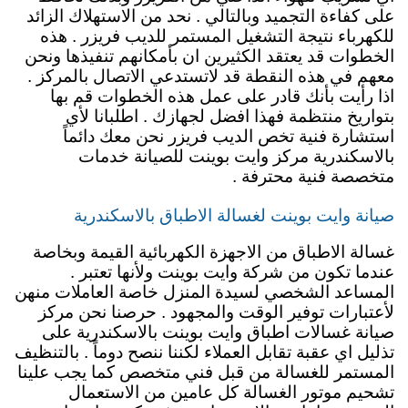
على كفاءة التجميد وبالتالي . نحد من الاستهلاك الزائد
للكهرباء نتيجة التشغيل المستمر للديب فريزر . هذه
الخطوات قد يعتقد الكثيرين ان بأمكانهم تنفيذها ونحن
معهم في هذه النقطة قد لاتستدعي الاتصال بالمركز .
اذا رأيت بأنك قادر على عمل هذه الخطوات قم بها
بتواريخ منتظمة فهذا افضل لجهازك . اطلبانا لأي
استشارة فنية تخص الديب فريزر نحن معك دائماً
بالاسكندرية مركز وايت بوينت للصيانة خدمات
متخصصة فنية محترفة .
صيانة وايت بوينت لغسالة الاطباق بالاسكندرية
غسالة الاطباق من الاجهزة الكهربائية القيمة وبخاصة
عندما تكون من شركة وايت بوينت ولأنها تعتبر .
المساعد الشخصي لسيدة المنزل خاصة العاملات منهن
لأعتبارات توفير الوقت والمجهود . حرصنا نحن مركز
صيانة غسالات اطباق وايت بوينت بالاسكندرية على
تذليل اي عقبة تقابل العملاء لكننا ننصح دوماً . بالتنظيف
المستمر للغسالة من قبل فني متخصص كما يجب علينا
تشحيم موتور الغسالة كل عامين من الاستعمال