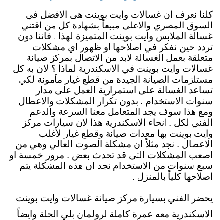
كلنا نعرف ان غسالات وايت بوينت هى الافضل في
السوق المصري والاعلى مبيعاً بشهادة كل من اقتني
غسالة الملابس وايت بوينت المتميزة لهذا . فاننا دون
تردد حين نفكر في اصلاحها او ظهور اي مشكلات
متعلقة بعمل الغسالة لابد من الاتصال بمركز صيانة
غسالات وايت بوينت في الاسكندرية لماذا ؟ لان به كل
مستلزمات الصيانة الجيدة من قطع غيار ماَمونة لكي
تساعد الغسالة على استمرارية العمل على مدار
سنوات الاستخدام . بدون تكرار المشكلات والاعطال
ومع هذا سوف يجد المتعامل معنا السرعة والدعم
الفني لكل . انحاء الاسكندرية هذا لان سيارات مركز
وايت بوينت بها معدات صيانة وقطع غيار لأغلب
الاعطال . نجد مثلاً ان مشكلة الصوت العالي وهي من
اصعب المشكلات التى قد تحدث بعض . مرور خمسة او
سبع سنوات من الاستخدام نجد ان هذه المشكلة يتم
اصلاحها كلياً بالمنزل .
يحضر الفني بسيارة مركز صيانة غسالات وايت بوينت
الاسكندرية معه عمرة كاملة لرولمان بلي الحلة وايضاً