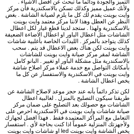
التميز والجودة ودائماً ما تبحث عن افضل الاشياء .
ولأنك عميل مميز وكذلك تسكن بالاسكندرية فأن مركز
وايت بوينت يقدم لك كل ما يلزم لصيانة الشاشة . بغض
النظر عن العطل وهذا لاننا مركز معتمد وايت بوينت
بالاسكندرية ولهذا . ستجد لدينا قطع غيار لكل اعطال
الشاشات مثل اعطال الباور او اعطال الاضاءة الضعيفة
كذلك يتواجد بالمركز . الليدات الخاصة بأغلبية شاشات
وايت بوينت لكن هناك بعض الاعطال قد يتم . سحب
الشاشة لمقر مركز صيانة وايت بوينت للشاشات
بالاسكندرية مثل مشكلة الباور او تغيير . البانو كامل
بأمكانك التواصل مع خدمة عملاء مركز اصلاح شاشة
وايت بوينت في الاسكندرية والاستفسار عن كل ما
يخص اعطال الشاشة .
لكن تذكر دائماً بأنه عند حجز موعد لاصلاح الشاشة عن
طريقنا سيكون التصليح بالمنزل . لغالبية اعطال
الشاشات مع حصولك بعد التصليح على ضمان مركز
صيانة شاشات وايت بوينت في الاسكندرية احرص على
التعامل مع المراكز المعتمدة فقط . فهذا افضل لجهازك
ولأجهزتك المنزلية عموماً اذا كنت بحاجة لأي . استفسار
يخص الشاشة وايت بوينت led او شاشات وايت بوينت