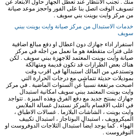
منك . تجنب الانتظار عند تعطل الجهاز حاول الابتعاد عن
تسويف الوقت اتصل بنا على الفور واحجز موعد صيانة
من مركز وايت بوينت بني سويف .
خدمات الاستبدال من مركز صيانة وايت بوينت ببني
سويف
استفرار اداء جهازك دون اعطال او دفع مبالغ اضافية
على فترات متقطعة هو ما نعمل من اجله في مركز
صيانة وايت بوينت المعتمد للاجهزة ببني سويف . لكن
هناك بعض الطرازات قد تكون قديمة ومتهالكة
وتستدعي من المالك استبدالها في اقرب وقت
بموديلات حديثة تتماشي مع درجات الحرارة التي
اصبحت مرتفعة نسبياً عن السنوات الماضية . في مركز
وايت بوينت المعتمد ببني سويف امكانية استبدال
جهازك بمنتج جديد مع دفع الفرق وهذه الميزة . تتواجد
في اغلب الاقسام بالمركز نستبدل غسالة الملابس
وايت بوينت ، الشاشات البلازما . غسالات الاطباق ،
الميكروويف ، استبدال البوتاجاز ، استبدال تكييف
الهواء . كما يوجد ايضاً استبدال الثلاجات الدوفروست او
النوفروست .