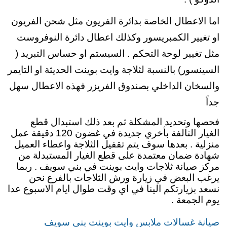
اما الاعطال الخاصة بدائرة الفريون مثل شحن الفريون
او تغيير الكمبريسور وكذلك اعطال دائرة النوفروست
مثل تغيير لوحة التحكم . السيستم او حساس التبريد (
السينسور) بالنسبة لثلاجة وايت بوينت الحديثة او التايمر
والسخان الداخلي بصندوق الفريزر فهذه الاعطال سهل
جداً
فحصها وتحديد المشكلة ثم بعد ذلك استبدال قطع
الغيار التالفة بأخري جديدة في غضون 120 دقيقة عمل
منزلية . بعدها سوف يتم تقفيل الثلاجة واعطاء العميل
شهادة ضمان معتمدة على قطع الغيار المستبدلة من
مركز صيانة ثلاجات وايت بوينت في بني سويف . ربما
يرغب البعض في زيارة ورش الثلاجات بالفرع نحن
نسعد بزيارتكم الينا في اي وقت طوال ايام الاسبوع عدا
يوم الجمعة .
صيانة غسالات ملابس وايت بوينت بني سويف