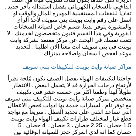
الداخلي بالسخان الكهربائي يفضل استبداله باَخر جديد .
تفادياً للنفقات المستقبلية المهدره للمال والوقت او
اتصل على رقم وايت بوينت بني سويف لأخذ الرأي
والمشورة يتوفر لدينا. قسم خاص لصيانة السخانات
الفورية وفي هذا القسم فنيون متخصصون لخدمتك . لا
تتعب نفسك في البحث عن مركز معتمد لشركة وايت
بوينت في بني سويف انت معنا الان اطلبنا . لتحديد
موعد لفحص السخان واصلاحه بمنزلك .
مراكز صيانة وايت بوينت للتكييفات ببني سويف
حاجتنا لتكييفات الهواء بفصل الصيف تكون مٌلحة نظراً
لأرتفاع درجات الحرارة قد لا يتحمل البعض . الانتظار
طويلاً لهذا وظفنا اكثر من خمسة عشر فني تكييف
متخصص بمركز صيانة وايت بوينت للتكييف ببني سويف
مع توفر تام . لسيارات خدمة بها ادوات فحص الاعطال
التي تساعد الفني على تحديد العطل . سريعاً مع تواجد
قطع غيار لمختلف طرازات تكييف الهواء وايت بوينت
1.5 حصان ، 2.25 حصان ، 3 حصان ، 4 حصان . 5
حصان كما انه لدي المركز حجز للصيانة الوقائية بين