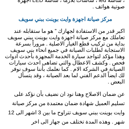
، شاشة led ، شاشات بلازما ، شاشة LED اجهزة
صوتية هواتف .
مركز صيانة اجهزة وايت بوينت ببني سويف
اكبر قدر من الاستفادة لجهازك ” هو ما ستقابله عند
تعاملك مع مركز صيانة اجهزة وايت بوينت ببني سويف
بداية من تركيب قطع الغيار الاصلية . مروراً بسرعة
الاستجابة لطلبات الصيانة في جميع انحاء بني سويف
وهذا مؤكد لتواجد سيارة الخدمة المجهزة بأحدث ادوات
فحص . وكشف الاعطال والتي تضاهى احدث سيارات
الصيانة في الشركة الام . كما نعلمك بأننا سوف نوفر
لك ايضاً الدعم الفني لما بعد الصيانة ، وقد يتسأل
البعض .
عن ضمان الاصلاح وهنا نود ان نضيف بأن نؤكد على
تسليم العميل شهادة ضمان معتمدة من مركز صيانة
وايت بوينت ببني سويف تتراوح ما بين 3 اشهر الى 12
شهر . وهذه المدة تختلف من جهاز الى اخر