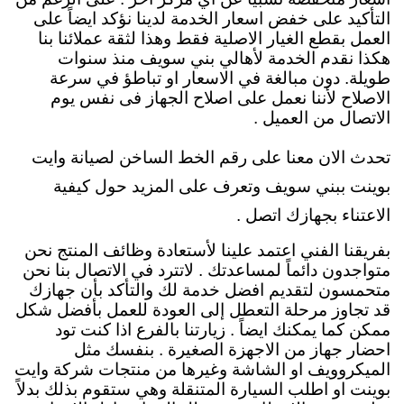
التأكيد على خفض اسعار الخدمة لدينا نؤكد ايضاً على
العمل بقطع الغيار الاصلية فقط وهذا لثقة عملائنا بنا
هكذا نقدم الخدمة لأهالي بني سويف منذ سنوات
طويلة. دون مبالغة في الاسعار او تباطؤ في سرعة
الاصلاح لأننا نعمل على اصلاح الجهاز فى نفس يوم
الاتصال من العميل .
تحدث الان معنا على رقم الخط الساخن لصيانة وايت
بوينت ببني سويف وتعرف على المزيد حول كيفية
الاعتناء بجهازك اتصل .
بفريقنا الفني اعتمد علينا لأستعادة وظائف المنتج نحن
متواجدون دائماً لمساعدتك . لاتترد في الاتصال بنا نحن
متحمسون لتقديم افضل خدمة لك والتأكد بأن جهازك
قد تجاوز مرحلة التعطل إلى العودة للعمل بأفضل شكل
ممكن كما يمكنك ايضاً . زيارتنا بالفرع اذا كنت تود
احضار جهاز من الاجهزة الصغيرة . بنفسك مثل
الميكروويف او الشاشة وغيرها من منتجات شركة وايت
بوينت او اطلب السيارة المتنقلة وهي ستقوم بذلك بدلاً