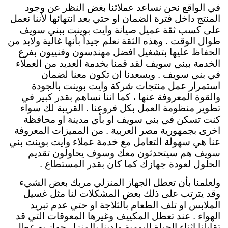
في الواقع نحن نساعد عملائنا بغض النظر عن وجود
المنتج داخل فترة الضمان او حتي بعد انتهائها لأننا نعمل
على كسب ثقة عميل صيانة وايت بوينت ببني سويف
طوال الوقت . وهذه الثقة نعلم جيداً بأنها غالية ولابد من
الحفاظ عليها بتشغيل افضل مهندسون وفنييون بفرع
الخدمة ببني سويف لقد قمنا بخدمة العديد من العملاء
في بني سويف . ويسعدنا ان تكون معنا لضمان
استمرار عمل منتجات شركة وايت بوينت بالجودة
والقوة المعروفة عنها ، كما اننا نساهم بقدر كبير في
تطوير منظومة العمل بكل فروعنا . القريبة لك سواء
كنت تسكن في بني سويف او بأي مدينة او محافظة
اخرى بجمهورية مصر العربية . من المميزات المعروفة
عنا هي سهولة التعامل مع خدمة عملاء وايت بوينت بني
سويف هم سيتحدثون معك وسوف يحاولون تقديم
الحلول لعودة جهازك كما كان بقدر المستطاع .
ولعلمنا بأن تعطل الجهاز المنزلي مربك بعض الشيء
وقد يترتب على ذلك بعض المشكلات لنا مثل غسيل
الملابس او تلف الطعام بالثلاجة او حتي عدم تبريد
الهواء . عند تعطل المكييف وغيرها المعوقات التي قد
تقابلنا اثناء الحياة اليومية ولدينا بالمنزل جهاز به عطل .