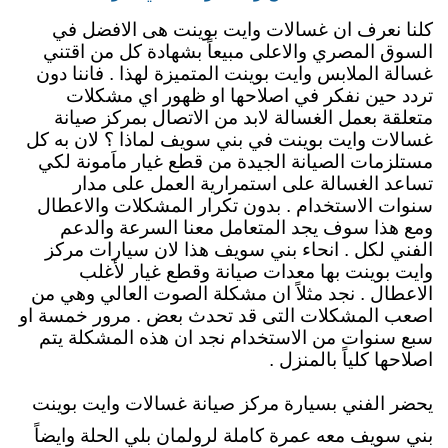
كلنا نعرف ان غسالات وايت بوينت هى الافضل في
السوق المصري والاعلى مبيعاً بشهادة كل من اقتني
غسالة الملابس وايت بوينت المتميزة لهذا . فاننا دون
تردد حين نفكر في اصلاحها او ظهور اي مشكلات
متعلقة بعمل الغسالة لابد من الاتصال بمركز صيانة
غسالات وايت بوينت في بني سويف لماذا ؟ لان به كل
مستلزمات الصيانة الجيدة من قطع غيار ماَمونة لكي
تساعد الغسالة على استمرارية العمل على مدار
سنوات الاستخدام . بدون تكرار المشكلات والاعطال
ومع هذا سوف يجد المتعامل معنا السرعة والدعم
الفني لكل . انحاء بني سويف هذا لان سيارات مركز
وايت بوينت بها معدات صيانة وقطع غيار لأغلب
الاعطال . نجد مثلاً ان مشكلة الصوت العالي وهي من
اصعب المشكلات التى قد تحدث بعض . مرور خمسة او
سبع سنوات من الاستخدام نجد ان هذه المشكلة يتم
اصلاحها كلياً بالمنزل .
يحضر الفني بسيارة مركز صيانة غسالات وايت بوينت
بني سويف معه عمرة كاملة لرولمان بلي الحلة وايضاً