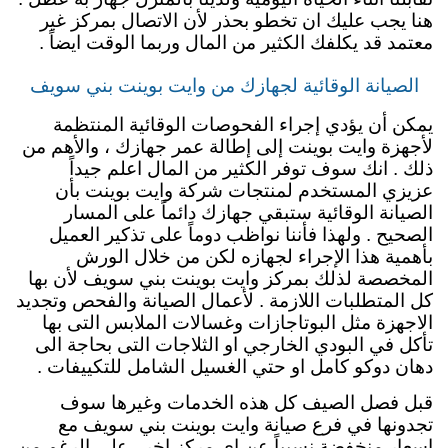
هنا يجب عليك ان تخطو بحذر لأن الاتصال بمركز غير
معتمد قد يكلفك الكثير من المال وربما الوقت ايضاً .
الصيانة الوقائية لجهازك من وايت بوينت بني سويف
يمكن أن يؤدي إجراء الفحوصات الوقائية المنتظمة
لأجهزة وايت بوينت إلى إطالة عمر جهازك ، والأهم من
ذلك . انك سوف توفر الكثير من المال اعلم جيداً
عزيزي المستخدم لمنتجات شركة وايت بوينت بأن
الصيانة الوقائية ستبقي جهازك دائماً
على المسار
الصحيح . ولهذا فأننا نواظب دوماً على تذكير العميل
بأهمية هذا الإجراء لجهازه لكن من خلال الورش
المخصصة لذلك بمركز وايت بوينت بني سويف لأن بها
كل المتطلبات اللازمة . لأعمال الصيانة والفحص وتجديد
الاجهزة مثل البوتاجازات وغسالات الملابس التى بها
تأكل في البودي الخارجي او الثلاجات التى بحاجة الى
دهان دوكو كامل او حتي الغسيل الشامل للتكييفات .
قبل فصل الصيف كل هذه الخدمات وغيرها سوف
تجدونها في فرع صيانة وايت بوينت بني سويف مع
اسعار منخفضة نسبياً عن اي مركز اخر . على الرغم من