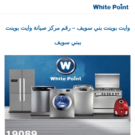
صيانة وايت بوينت العبد رقم مركز الخدمة 19089
White Point Center Link
وايت بوينت بني سويف – رقم مركز صيانة وايت بوينت
ببني سويف