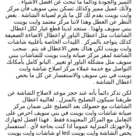
التميز والجودة ودائماً ما تبحث عن افضل الاشياء .
ولأنك عميل مميز وكذلك تسكن ببني سويف فأن مركز
وايت بوينت يقدم لك كل ما يلزم لصيانة الشاشة . بغض
النظر عن العطل وهذا لاننا مركز معتمد وايت بوينت
ببني سويف ولهذا . ستجد لدينا قطع غيار لكل اعطال
الشاشات مثل اعطال الباور او اعطال الاضاءة الضعيفة
كذلك يتواجد بالمركز . الليدات الخاصة بأغلبية شاشات
وايت بوينت لكن هناك بعض الاعطال قد يتم . سحب
الشاشة لمقر مركز صيانة وايت بوينت للشاشات ببني
سويف مثل مشكلة الباور او تغيير . البانو كامل بأمكانك
التواصل مع خدمة عملاء مركز اصلاح شاشة وايت
بوينت في بني سويف والاستفسار عن كل ما يخص
اعطال الشاشة .
لكن تذكر دائماً بأنه عند حجز موعد لاصلاح الشاشة عن
طريقنا سيكون التصليح بالمنزل . لغالبية اعطال
الشاشات مع حصولك بعد التصليح على ضمان مركز
صيانة شاشات وايت بوينت في بني سويف احرص على
التعامل مع المراكز المعتمدة فقط . فهذا افضل لجهازك
ولأجهزتك المنزلية عموماً اذا كنت بحاجة لأي . استفسار
يخص الشاشة وايت بوينت led او شاشات وايت بوينت