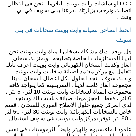
LCD او شاشات وايت بوينت البلازما . نحن في انتظار
اتصالك ونرحب بزيارتك لفرعنا ببني سويف في اي
وقت .
الخط الساخن لصيانة وايت بوينت سخانات في بني
سويف
هل يوجد لديك مشكلة بسخان المياة وايت بوينت نحن
لدينا المستلزمات الخاصة بتصليحه . وبمنزلك سخان
الغاز وكذلك السخان الكهربائي وايت بوينت اعرف بأنك
تتعامل مع مركز معتمد لصيانة سخانات وايت بوينت
ولذلك سوف . تجد الحلول لكل اعطال السخان لدينا
مجموعة الغاز كاملة لدينا . السربنتينة كما يتواجد كافة
مجموعات المياة لسخانات وايت بوينت 10 لتر ، 5 لتر ،
6 لتر ، فقط . احجز ميعاد صيانة مناسب لك وستجد
لدي المركز جميع حلول الاصلاح الفوري للسخان . قسم
خاص بالسخانات الكهربائية وايت بوينت 30 لتر ، 50 لتر
، 80 لتر يتوفر بمركز وايت بوينت بني سويف استبدال .
عامود الماغنسيوم والهيتر وايضاً الثرموستات في نفس
الزيارة لكن عندما يكون هناك تسريب مياة من التنك