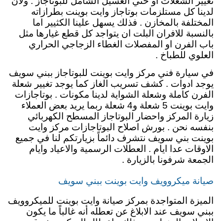
تغيير الشعلات او حتي الغسيل الشامل للبوتاجاز . ولأن
لدينا كل مستلزمات بوتاجاز وايت بوينت بطرازاته
المختلفة بالمخازن . فذلك يسهل علينا الكثيير اما
بالنسبة للافران البلت ان يتواجد كل قطع غيارها مثل
باب الفرن او المفصلات الغطاء الزجاجي الحراري
العلوي للطباخ .
في سيارة فني مركز وايت بوينت للبوتاجاز ببني سويف
يوجد ادوات . كشف تسريب الغاز كما يوجد تغيير شعلة
الفرن كاملة وشعلة الشواية لدينا مكونات . بوتاجازات
وايت بوينت 5 شعلة و4 شعلة ربما يريد بعض العملاء
زيارة المركز واحضار البوتاجاز المسطح الكهربائي
بنفسه نحن . بورش اصلاح البوتاجازات مركز وايت
بوينت بني سويف نتشرف دائماً بزيارتكم لنا في جميع
الاوقات عدا ايام . العطلات الرسمية والاعياد وايام
الجمعة شرفونا بالزيارة .
صيانة ميكروويف وايت بوينت ببني سويف
الميزة المتواجدة بمركز صيانة وايت بوينت للميكروويف
ببني سويف عند الابلاغ عن تعطله أنه غالباً ما يكون