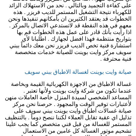
على كفاءة التجميد وبالتالي . نحد من الاستهلاك الزائد
للكهرباء نتيجة التشغيل المستمر للديب فريزر . هذه
الخطوات قد يعتقد الكثيرين ان بأمكانهم تنفيذها ونحن
معهم في هذه النقطة قد لاتستدعي الاتصال بالمركز .
اذا رأيت بأنك قادر على عمل هذه الخطوات قم بها
بتواريخ منتظمة فهذا افضل لجهازك . اطلبانا لأي
استشارة فنية تخص الديب فريزر نحن معك دائماً ببني
سويف مركز وايت بوينت للصيانة خدمات متخصصة
فنية محترفة .
صيانة وايت بوينت لغسالة الاطباق ببني سويف
غسالة الاطباق من الاجهزة الكهربائية القيمة وبخاصة
عندما تكون من شركة وايت بوينت ولأنها تعتبر .
المساعد الشخصي لسيدة المنزل خاصة العاملات منهن
لأعتبارات توفير الوقت والمجهود . حرصنا نحن مركز
صيانة غسالات اطباق وايت بوينت ببني سويف على
تذليل اي عقبة تقابل العملاء لكننا ننصح دوماً . بالتنظيف
المستمر للغسالة من قبل فني متخصص كما يجب علينا
تشحيم موتور الغسالة كل عامين من الاستعمال