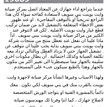
عندما يتراجع اداء جهازك عن المعتاد اتصل بمركز صيانة
وايت بوينت بني سويف لأستعادة كفاءته سواء كان هذا
التراجع تدريجياً او بالتوقف المفاجيء . او عند ظهور
بعض الاخطاء المتعلقة بالتشغيل لابد من ضمان تركيب
قطع غيار وايت بوينت الاصلية . لكن قد لاتتوفر عند
الكثير من مراكز صيانة وايت بوينت ببني سويف . اذاً
ماذا علينا ان نفعل عند تعطل منتج من منتجات شركة
وايت بوينت ببني سويف بداية يجب علينا ان نتوقف عن
. تشغيل الجهاز حتي لا يزداد العطل وبالتالي تزداد معه
تكلفة الصيانة وكذلك احتمالية . أن يطال مكونات اخري
سليمة بالجهاز مما سيضطرنا الى تغيير اكثر من مكون
بالجهاز وهذا بالطبع سيكون عبء على المستخدم .
ولهذا الاسباب وغيرها انشأنا مركز صيانة لاجهزة وايت
بوينت بالقرب منك في بني سويف لكي نكون . معك
دائماً بالمشورة الفنية او بتواجد الورش المتخصصة
لاصلاح جهازك ، كما اننا وفرنا لك مهندسون صيانة