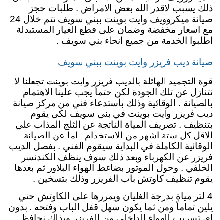
ذلك يسبب لاقدر الله بعض الامراض . طلبات حجز
صيانة ميكروويف وايت بوينت ببني سويف تتم خلال 24
مع اسعار مخفضة وضمان على قطع الغيار المستبدلة
اطلبوا الخدمة من جميع انحاء بني سويف .
صيانة ديب فريزر وايت بوينت ببني سويف
قوة التجميد الهائلة بالديب فريزر وايت بوينت تجعلنا لا
نتنازل عن تلك الجودة لكن حتماً يجب علينا الاهتمام
بالصيانة . الوقائية وذلك بأستدعاء فني من مركز صيانة
ديب فريزر وايت بوينت في بني سويف لكي يقوم
بتنظيف . تصريف المياة الناتجة عن الثلج المذاب علي
الاقل كل ستة اشهر من الاستخدام . اما عن الصيانة
الوقائية الكاملة في البداية سيقوم الفني . بفصل الديب
فريزر عن الكهرباء وبعد ذلك سوف ينظف الكندنسر
الخلفي . وحول الموتور بضاغط الهواء البلاور ثم بعدها
يقوم تنظيف كاوتش باب الفريزر وذلك بتسخين .
4 لتر مياة بدرجة الغليان ويمررها على الكاوتش حتي
يلين تماماً ومن ثما يكون سهل قفل الباب وفتحه . بدون
اي تسريب للهواء الداخلي من الفريزر وبذلك نحافظ