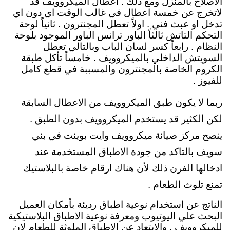
الاصلاح بالمنزل ومع ذلك . اعطال الميكروويف قد
لاتخرج عن خمسة اعطال في غالب الوقت اي دون اي
تدخل او عبث فني . اولاً تعطل المجنترون . ثانياً لوحة
التحكم التاتش ثالثاً الباور ترانس الباور الموجود بلوحة
النظام . رابعاً كسر لسان الباب وبالتالي تعطل
السويتش الداخلي بالميكروويف . خامساً تأكل طبقة
الكروم الخاصة بالمجنترون والمسببة في قطع كامل
للفيوز .
ربما لا يكون طبق الميكروويف من الاعطال السابقة
لكن الكثير قد يستخدم الميكروويف بدون الطبق .
ينصح مركز صيانة ميكروويف وايت بوينت في بني
سويف بالتاكد من جودة الاطباق المستخدمة عند
ادخالها الفرن ذلك لأن هناك ارقام خاصة بالبلاستيك
تمنع تلوث الطعام .
الناتج عن استخدام نوعية اطباق رديئة بأمكان العميل
البحث علي اليوتيوب ومعرفة نوعية الاطباق البلاستيكية
للميكروويف . والابتعاد عن الاطباق الملوثة للطعام لان