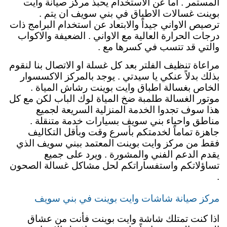
المستمر . اما عن الاستخدام يحبذ مركز صيانة وايت
بوينت غسالات الاطباق في بني سويف ان يتم .
ترصيص الاواني جيداً والابتعاد عن استخدام البرامج ذات
درجات الحرارة العالية مع الاواني . الضعيفة والاكواب
والتي قد تتسب في كسرها مع .
مراعاة تنظيف الفلتر بعد كل غسلة او الاتصال بنا لنقوم
بذلك بدلاً عنكي يا سيدتي . يوجد بالمركز الاكسسوار
الخاص بغسالة اطباق وايت بوينت رشاش المياة .
موتور الغسالة طلمبة ضخ المياة لوك الباب لكن مع كل
هذا سوف تجدوا الخدمة المنزلية السريعة لجميع
مناطق واحياء بني سويف بسيارات خدمة متنقلة .
جاهزة تماماً لخدمتكم بأسرع وقت وبأقل التكاليف
فقط من مركز وايت بوينت المعتمد ببني سويف الذي
يقدم الدعم الفني والمشورة . ويرد على جميع
تساؤلاتكم واستفساراتكم لحل مشاكل غسالة الصحون
.
مركز صيانة شاشات وايت بوينت في بني سويف
اذا كنت تمتلك شاشة وايت بوينت فأنت من عشاق