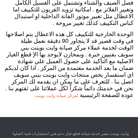
فصل الصيف والشتاء وتشتمل على الغسيل الكامل
وتغيير الفلاتر مع . امكانية تزويد الفريون للتكييف اما
الاعطال مثل تغيير موتور الفانة الداخلية او استبدال
كباس التكييف كذلك تغيير مروحة .
الوحدة الخارجية للتكييف كل هذه الاعطال يتم اصلاحها
في وقت قصير قد لا يتجاور 90 دقيقة نعمل طيلة
الوقت لخدمة عملاء مركز صيانة وايت بوينت بني
سويف بفنيين خبرة . وبمخازن لايوجد بها الإ قطع الغيار
الاصلية مع التأكيد على حصول العميل علي شهادة
ضمان ما بعد الخدمة معتمدة من المركز . اذا كان لديكم
اي استفسار يخص منتجات وايت بوينت ببني سويف
اتصل بنا . للتعرف على ما يمكن ان يقدمه لك المركز
نحن في خدمتك دائماً شكراً لكل عملائنا على ثقتهم بنا .
عودة للصفحة الرئيسية
لمركز صيانة وايت بوينت
وايت بوينت مصر خدمة صيانة قطع غيار دعم فني استشارات فنية اتصلوا